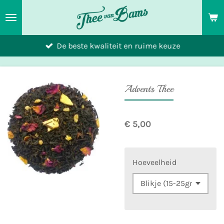
Ga
direct
naar
De beste kwaliteit en ruime keuze
de
hoofdinhoud
Advents Thee
€ 5,00
Hoeveelheid