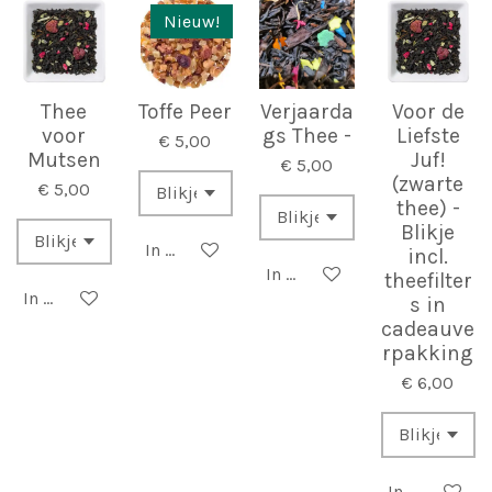
Nieuw!
Thee
Toffe Peer
Verjaarda
Voor de
voor
gs Thee -
Liefste
€ 5,00
Mutsen
Juf!
€ 5,00
(zwarte
€ 5,00
thee) -
Blikje
In winkelwagen
incl.
In winkelwagen
theefilter
In winkelwagen
s in
cadeauve
rpakking
€ 6,00
In winkelwa