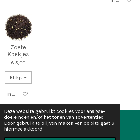
Zoete
Koekjes
€ 5,00
In winkelwagen
Deze website gebruikt cookies voor analyse-
doeleinden en/of het tonen van advertenties.
Door gebruik te blijven maken van de site gaat u
hiermee akkoord.
I
F
W
n
a
h
© 2026 Thee van Bams