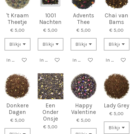
't Kraam
1001
Advents
Chai van
Theetje
Nachten
Thee
Bams
€ 5,00
€ 5,00
€ 5,00
€ 5,00
In winkelwagen
In winkelwagen
In winkelwagen
In winkelwa
Donkere
Een
Happy
Lady Grey
Dagen
Onder
Valentine
€ 5,00
Onsje
€ 5,00
€ 5,00
€ 5,00