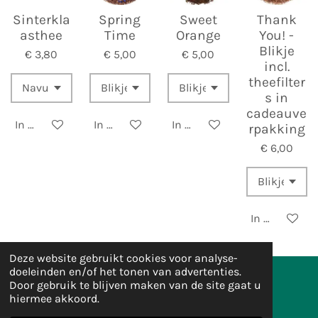
Sinterkla
Spring
Sweet
Thank
asthee
Time
Orange
You! -
Blikje
€ 3,80
€ 5,00
€ 5,00
incl.
theefilter
s in
cadeauve
In winkelwagen
In winkelwagen
In winkelwagen
rpakking
€ 6,00
In winkelwa
Deze website gebruikt cookies voor analyse-
doeleinden en/of het tonen van advertenties.
Door gebruik te blijven maken van de site gaat u
hiermee akkoord.
I
F
W