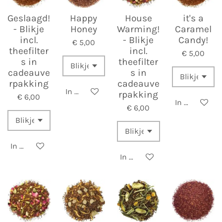
Geslaagd!
Happy
House
it's a
- Blikje
Honey
Warming!
Caramel
incl.
- Blikje
Candy!
€ 5,00
theefilter
incl.
€ 5,00
s in
theefilter
cadeauve
s in
rpakking
cadeauve
In winkelwagen
rpakking
€ 6,00
In winkelwa
€ 6,00
In winkelwagen
In winkelwagen