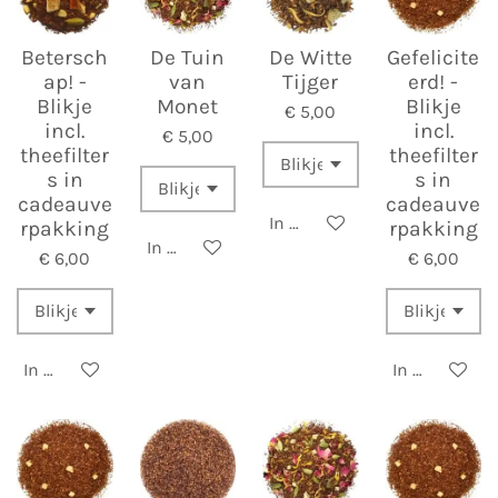
Betersch
De Tuin
De Witte
Gefelicite
ap! -
van
Tijger
erd! -
Blikje
Monet
Blikje
€ 5,00
incl.
incl.
€ 5,00
theefilter
theefilter
s in
s in
cadeauve
cadeauve
In winkelwagen
rpakking
rpakking
In winkelwagen
€ 6,00
€ 6,00
In winkelwagen
In winkelwa