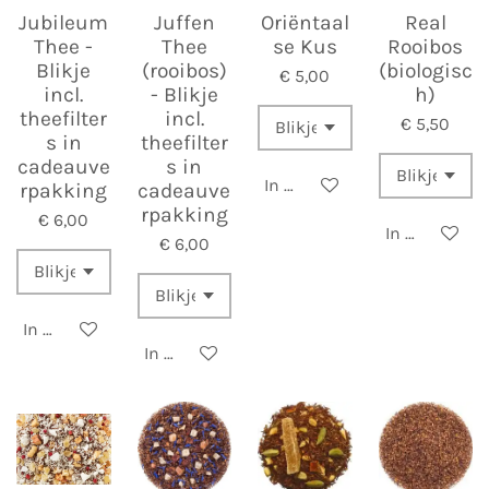
Jubileum
Juffen
Oriëntaal
Real
Thee -
Thee
se Kus
Rooibos
Blikje
(rooibos)
(biologisc
€ 5,00
incl.
- Blikje
h)
theefilter
incl.
€ 5,50
s in
theefilter
cadeauve
s in
In winkelwagen
rpakking
cadeauve
rpakking
€ 6,00
In winkelwa
€ 6,00
In winkelwagen
In winkelwagen