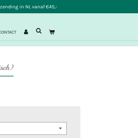
rzending in NL vanaf €45,-
CONTACT
isch)