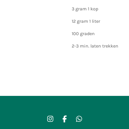
3 gram 1 kop
12 gram 1 liter
100 graden
2-3 min. laten trekken
I
F
W
n
a
h