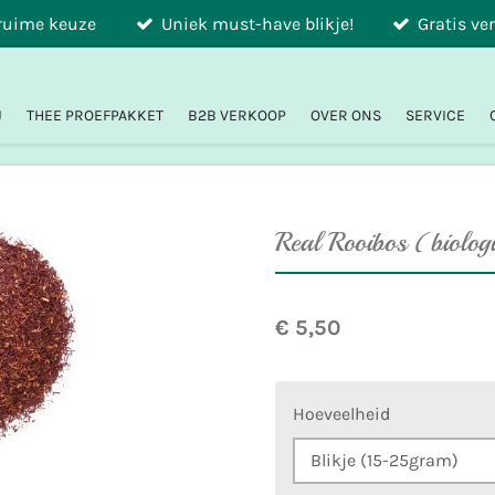
 ruime keuze
Uniek must-have blikje!
Gratis ve
J
THEE PROEFPAKKET
B2B VERKOOP
OVER ONS
SERVICE
Real Rooibos (biolog
€ 5,50
Hoeveelheid