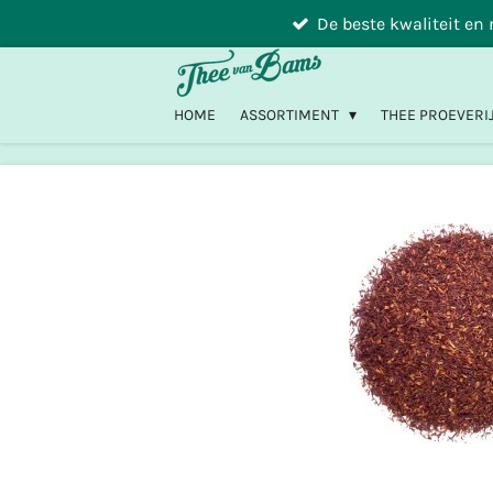
De beste kwaliteit en
Ga
direct
naar
de
HOME
ASSORTIMENT
THEE PROEVERI
hoofdinhoud