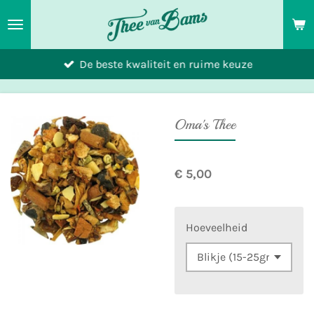
Ga
direct
naar
De beste kwaliteit en ruime keuze
de
hoofdinhoud
Oma's Thee
€ 5,00
Hoeveelheid