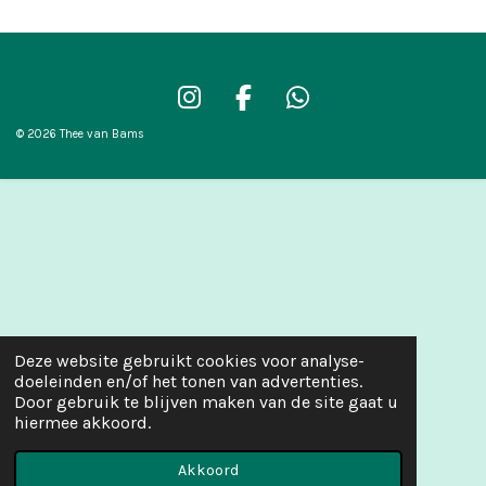
I
F
W
n
a
h
© 2026 Thee van Bams
s
c
a
t
e
t
a
b
s
g
o
A
r
o
p
a
k
p
m
Deze website gebruikt cookies voor analyse-
doeleinden en/of het tonen van advertenties.
Door gebruik te blijven maken van de site gaat u
hiermee akkoord.
Akkoord