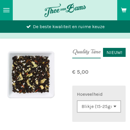
Ga
direct
naar
De beste kwaliteit en ruime keuze
de
hoofdinhoud
Quality Time
NIEUW!
€ 5,00
Hoeveelheid